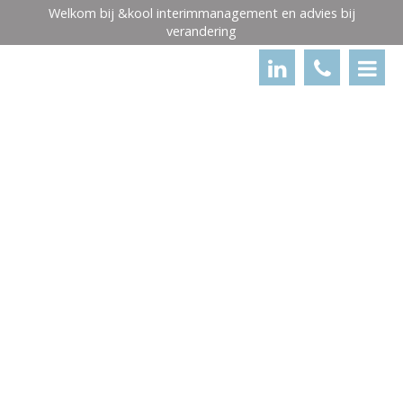
×
Welkom bij &kool interimmanagement en advies bij
verandering