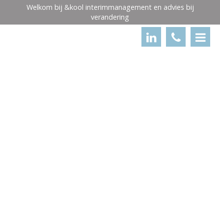
×
Welkom bij &kool interimmanagement en advies bij
verandering